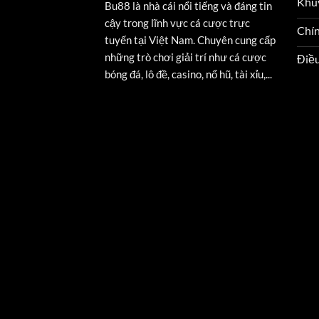
Khu
Bu88 là nhà cái nổi tiếng và đáng tin
cậy trong lĩnh vực cá cược trực
Chí
tuyến tại Việt Nam. Chuyên cung cấp
những trò chơi giải trí như cá cược
Điề
bóng đá, lô đề, casino, nổ hũ, tài xỉu,...