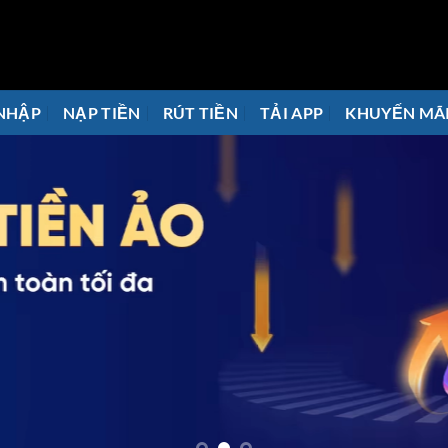
NHẬP
NẠP TIỀN
RÚT TIỀN
TẢI APP
KHUYẾN MÃ