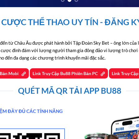
Á CƯỢC THỂ THAO UY TÍN - ĐĂNG 
ín đến từ Châu Âu được phát hành bởi Tập Đoàn
Sky Bet – ông lớn của 
cược đình đám với lượng người tham gia đông đảo vì lượng trò chơi c
cho đến đa dạng các chương trình khuyến mãi đặc sắc.
n Bản Mobi
Link Truy Cập Bu88 Phiên Bản PC
Link Truy Cập
QUÉT MÃ QR TẢI APP BU88
IỆM ĐẦY ĐỦ CÁC TÍNH NĂNG