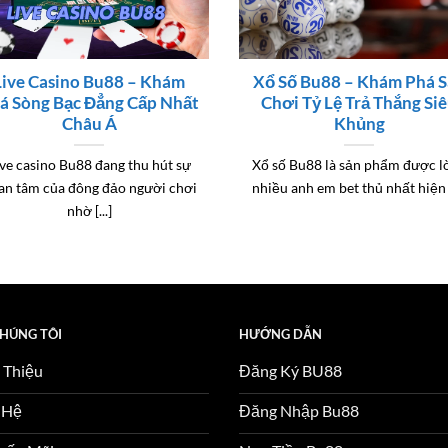
Live Casino Bu88 – Khám
Xổ Số Bu88 – Khám Phá 
á Sòng Bạc Đẳng Cấp Nhất
Chơi Tỷ Lệ Trả Thắng Si
Châu Á
Khủng
ive casino Bu88 đang thu hút sự
Xổ số Bu88 là sản phẩm được l
an tâm của đông đảo người chơi
nhiều anh em bet thủ nhất hiện [
nhờ [...]
HÚNG TÔI
HƯỚNG DẪN
 Thiệu
Đăng Ký BU88
 Hệ
Đăng Nhập Bu88