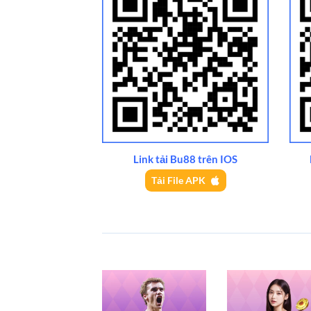
Link tải Bu88 trên IOS
Tải File APK