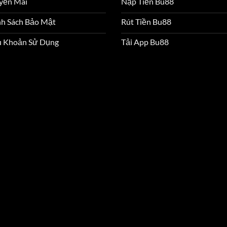
yến Mãi
Nạp Tiền Bu88
nh Sách Bảo Mật
Rút Tiền Bu88
u Khoản Sử Dụng
Tải App Bu88