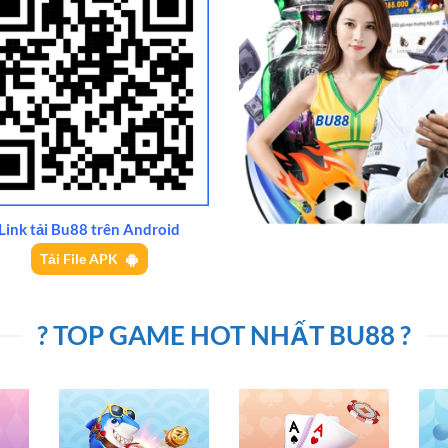
Link tải Bu88 trên Android
Tải File APK
? TOP GAME HOT NHẤT BU88 ?