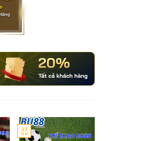
23
Th10