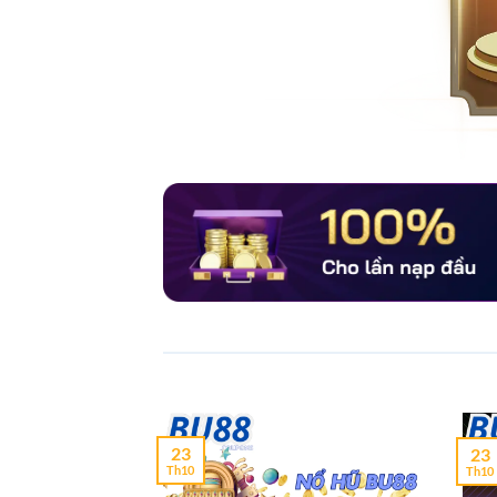
23
23
Th10
Th10